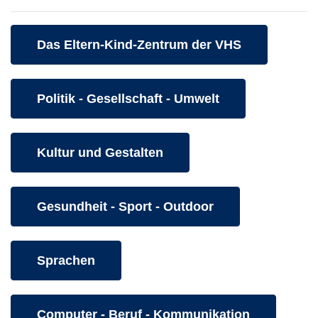
Kurse des folgenden Fachbereiches aufrufen:
Das Eltern-Kind-Zentrum der VHS
Kurse des folgenden Fachbereiches aufrufen:
Politik - Gesellschaft - Umwelt
Kurse des folgenden Fachbereiches aufrufen:
Kultur und Gestalten
Kurse des folgenden Fachbereiches aufrufen:
Gesundheit - Sport - Outdoor
Kurse des folgenden Fachbereiches aufrufen:
Sprachen
Kurse des folgenden Fachbereiches aufrufen:
Computer - Beruf - Kommunikation