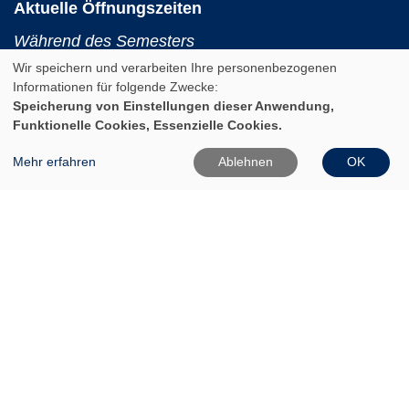
Aktuelle Öffnungszeiten
Während des Semesters
Wir speichern und verarbeiten Ihre personenbezogenen
Montag:
Informationen für folgende Zwecke:
10:00 - 12:00 und 14:00 - 16:00 Uhr
Speicherung von Einstellungen dieser Anwendung,
Funktionelle Cookies, Essenzielle Cookies.
Dienstag:
10:00 - 12:00 und 14:00 - 18:00 Uhr
Mehr erfahren
Ablehnen
OK
Mittwoch:
10:00 - 12:00 Uhr
Donnerstag:
10:00 - 12:00 und 14:00 - 16:00 Uhr
Freitag:
10:00 - 12:00 Uhr
In den Ferien (Land Brandenburg)
Montag und Donnerstag: