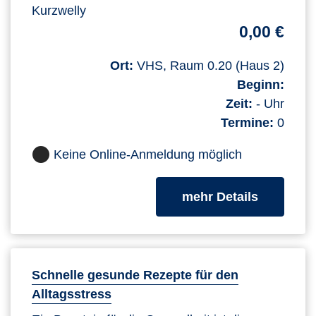
Kurzwelly
0,00 €
Ort:
VHS, Raum 0.20 (Haus 2)
Beginn:
Zeit:
- Uhr
Termine:
0
Keine Online-Anmeldung möglich
zum Kurs
mehr Details
Schnelle gesunde Rezepte für den
Alltagsstress