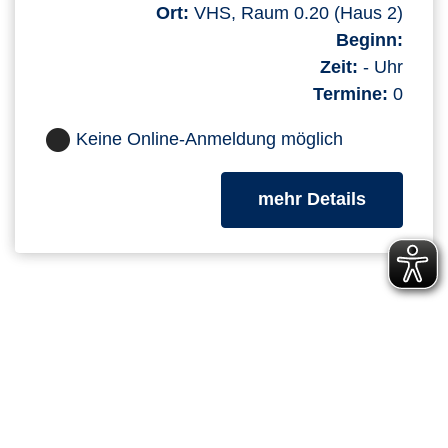
Ort:
VHS, Raum 0.20 (Haus 2)
Beginn:
Zeit:
- Uhr
Termine:
0
Keine Online-Anmeldung möglich
zum Kurs
mehr Details